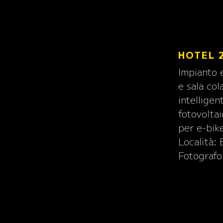
HOTEL 
Impianto 
e sala col
intelligen
fotovoltai
per e-bik
Località:
Fotografo