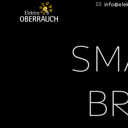
info@elek
SM
B