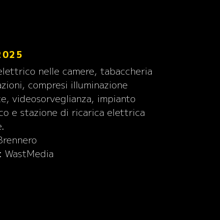
2025
elettrico nelle camere, tabaccheria
azioni, compresi illuminazione
te, videosorveglianza, impianto
co e stazione di ricarica elettrica
e.
 Brennero
: WastMedia